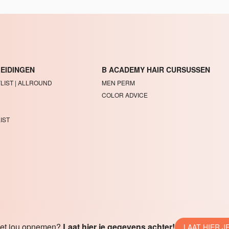
LEIDINGEN
B ACADEMY HAIR CURSUSSEN
LIST | ALLROUND
MEN PERM
COLOR ADVICE
IST
 met jou opnemen?
Laat hier je gegevens achter!
LAAT HIER 