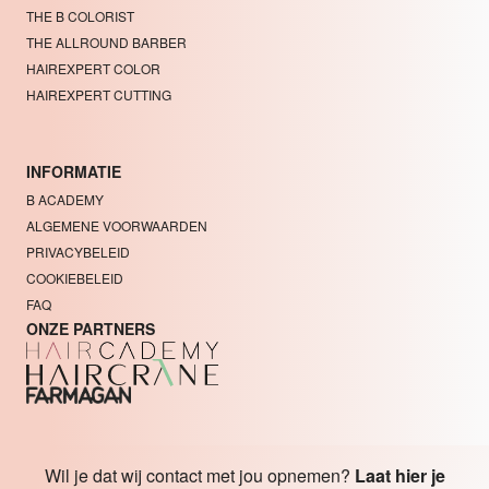
THE B COLORIST
THE ALLROUND BARBER
HAIREXPERT COLOR
HAIREXPERT CUTTING
INFORMATIE
B ACADEMY
ALGEMENE VOORWAARDEN
PRIVACYBELEID
COOKIEBELEID
FAQ
ONZE PARTNERS
© 2026 B Academy Hair.
Development by
Pendo
.
Wil je dat wij contact met jou opnemen?
Laat hier je